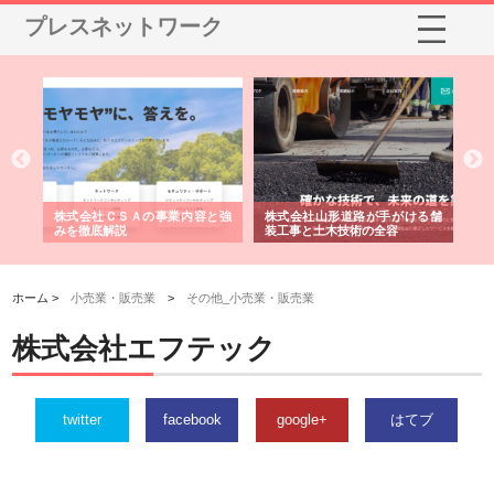
プレスネットワーク
業サ
株式会社ＣＳＡの事業内容と強
株式会社山形道路が手がける舗
ホ
報内
みを徹底解説
装工事と土木技術の全容
る
績
ホーム >
小売業・販売業
>
その他_小売業・販売業
株式会社エフテック
twitter
facebook
google+
はてブ