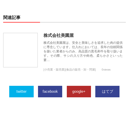
関連記事
株式会社美園屋
株式会社美園屋は、安全と美味しさを追求した肉の提供
に専念しています。仕入れにおいては、長年の信頼関係
を築いた業者からのみ、高品質の黒毛和牛を取り扱いま
す。その際、サシの入り方や肉色、柔らかさといった
要…
[小売業・販売業][食品の販売・卸・問屋]
0views
twitter
facebook
google+
はてブ