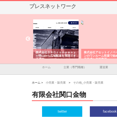
プレスネットワーク
翔栄が草津市で担う建
株式会社ＯＮＯｃｏｍｐａｎｙ
株式会社アセットイノベ
事の現場力と信頼性
が岡山から広域配送を実現でき
ンのワンルーム投資で始
る理由
産形成と老後準備
ホーム
士業（専門職種）
運送業
ホーム >
小売業・販売業
>
その他_小売業・販売業
有限会社関口金物
twitter
facebook