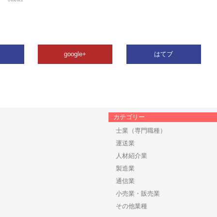
google+
はてブ
カテゴリー
士業（専門職種）
運送業
人材紹介業
製造業
通信業
小売業・販売業
その他業種