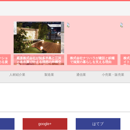
ーショ
庭楽株式会社が知多半島と三河
株式会社ナツハラが建設と鋲螺
株式
める資
と名古屋で叶える理想の外構空
で滋賀の暮らしを支える理由
イト
間
容と
人材紹介業
製造業
通信業
小売業・販売業
google+
はてブ