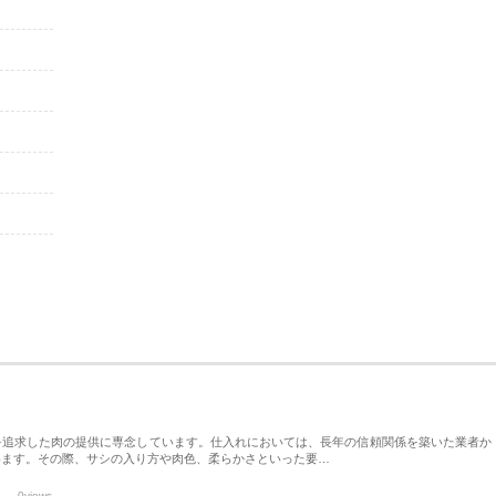
を追求した肉の提供に専念しています。仕入れにおいては、長年の信頼関係を築いた業者か
います。その際、サシの入り方や肉色、柔らかさといった要…
0views