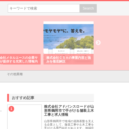
会社メタルエースの企業サ
株式会社ＣＳＡの事業内容と強
株式会社山形道路が
が提供する充実した情報内
みを徹底解説
装工事と土木技術の
は
その他業種
おすすめ記事
株式会社アドバンスロードが山
1
形県鶴岡市で手がける舗装土木
工事と求人情報
山形県鶴岡市で地域の道路基盤を支え
る企業として、舗装工事や土木工事を
手がける専門会社があります。地域住