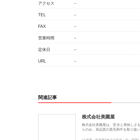
アクセス
－
TEL
－
FAX
－
営業時間
－
定休日
－
URL
－
関連記事
株式会社美園屋
株式会社美園屋は、安全と美味しさ
らのみ、高品質の黒毛和牛を取り扱
[小売業・販売業][食品の販売・卸・問屋]