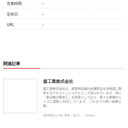
営業時間
－
定休日
－
URL
－
関連記事
森工業株式会社
森工業株式会社は、産業用設備の金属部品を高精度に製
作するプロフェッショナルとして知られています。特に
「多品種少量加工」を得意としており、様々な業種のニ
ーズに柔軟に対応しています。これまでの長い経験と
熟…
[製造業][その他_製造・加工]
0views