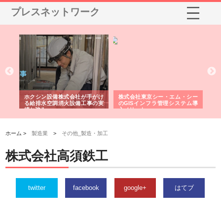
プレスネットワーク
る舗
ホクシン設備株式会社が手がけ
株式会社東京シー・エム・シー
株
る給排水空調消火設備工事の実
のGISインフラ管理システム導
か
績と強み
入メリット
由
ホーム >
製造業
>
その他_製造・加工
株式会社高須鉄工
twitter
facebook
google+
はてブ