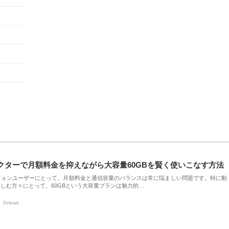
クターで月額料金を抑えながら大容量60GBを賢く使いこなす方法
フォンユーザーにとって、月額料金と通信容量のバランスは常に悩ましい問題です。特に動
しむ方々にとって、60GBという大容量プランは魅力的…
0views