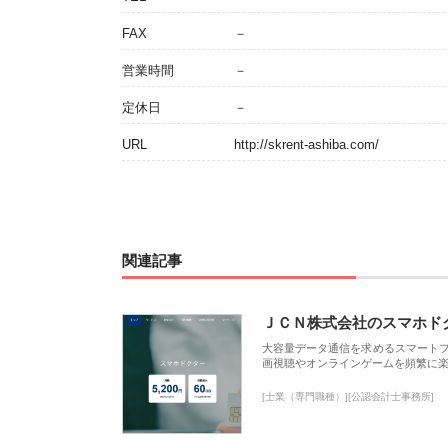
FAX
－
営業時間
－
定休日
－
URL
http://skrent-ashiba.com/
関連記事
ＪＣＮ株式会社のスマホド
大容量データ通信を求めるスマート
画視聴やオンラインゲームを頻繁に楽
[士業（専門職種）][公認会計士事務所]