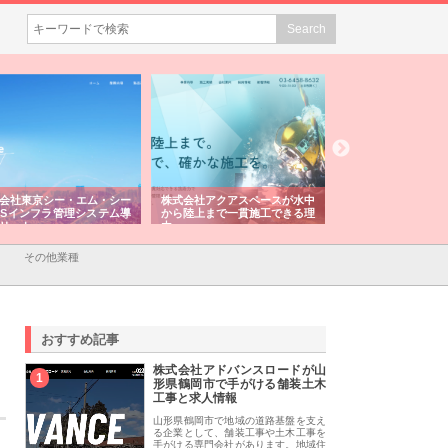
会社東京シー・エム・シー
株式会社アクアスペースが水中
株式会社地盤調査事
ISインフラ管理システム導
から陸上まで一貫施工できる理
れ続ける理由と建設
リット
由
強み
その他業種
おすすめ記事
株式会社アドバンスロードが山
1
形県鶴岡市で手がける舗装土木
工事と求人情報
山形県鶴岡市で地域の道路基盤を支え
る企業として、舗装工事や土木工事を
手がける専門会社があります。地域住