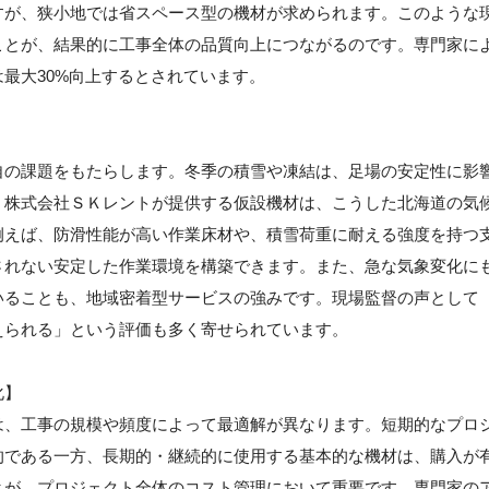
すが、狭小地では省スペース型の機材が求められます。このような
ことが、結果的に工事全体の品質向上につながるのです。専門家に
最大30%向上するとされています。
自の課題をもたらします。冬季の積雪や凍結は、足場の安定性に影
。株式会社ＳＫレントが提供する仮設機材は、こうした北海道の気
例えば、防滑性能が高い作業床材や、積雪荷重に耐える強度を持つ
されない安定した作業環境を構築できます。また、急な気象変化に
いることも、地域密着型サービスの強みです。現場監督の声として
えられる」という評価も多く寄せられています。
化】
は、工事の規模や頻度によって最適解が異なります。短期的なプロ
的である一方、長期的・継続的に使用する基本的な機材は、購入が
とが、プロジェクト全体のコスト管理において重要です。専門家の