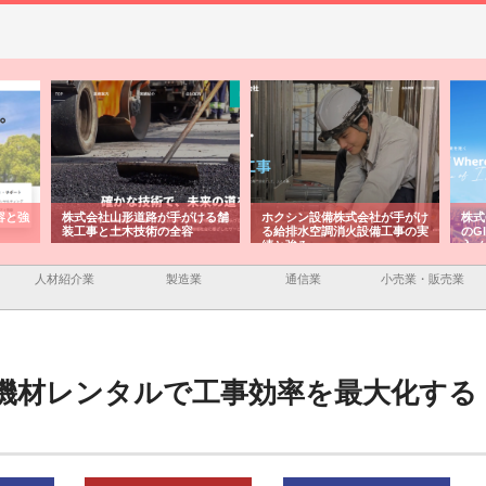
容と強
株式会社山形道路が手がける舗
ホクシン設備株式会社が手がけ
株式
装工事と土木技術の全容
る給排水空調消火設備工事の実
のG
績と強み
入メ
人材紹介業
製造業
通信業
小売業・販売業
機材レンタルで工事効率を最大化する