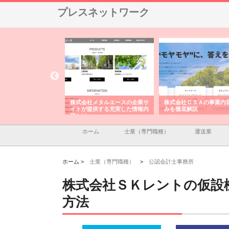
プレスネットワーク
ナツハラが建設と鋲螺
株式会社メタルエースの企業サ
株式会社ＣＳＡの事業内
暮らしを支える理由
イトが提供する充実した情報内
みを徹底解説
容とは
ホーム
士業（専門職種）
運送業
ホーム >
士業（専門職種）
>
公認会計士事務所
株式会社ＳＫレントの仮設
方法