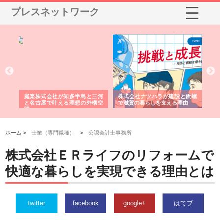
プレスネットワーク
ショ
庭楽株式会社が知多半島と三河
株式会社ナツハラが建設と鋲螺
株
る資
と名古屋で叶える理想の外構空
で滋賀の暮らしを支える理由
イ
間
容
ホーム >
士業（専門職種）
>
公認会計士事務所
株式会社ＥＲライフのリフォームで
快適な暮らしを実現できる理由とは
twitter
facebook
google+
はてブ