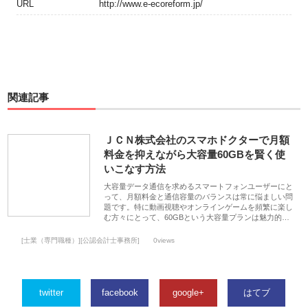
URL
http://www.e-ecoreform.jp/
関連記事
ＪＣＮ株式会社のスマホドクターで月額
料金を抑えながら大容量60GBを賢く使
いこなす方法
大容量データ通信を求めるスマートフォンユーザーにと
って、月額料金と通信容量のバランスは常に悩ましい問
題です。特に動画視聴やオンラインゲームを頻繁に楽し
む方々にとって、60GBという大容量プランは魅力的…
[士業（専門職種）][公認会計士事務所]
0views
twitter
facebook
google+
はてブ