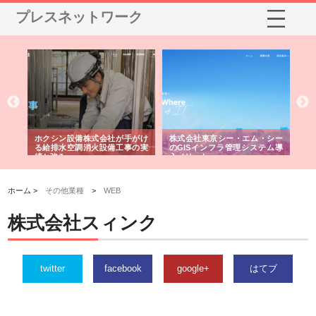
プレスネットワーク
る舗
ホクシン設備株式会社が手がけ
株式会社東京シー・エム・シー
株
る給排水空調消火設備工事の実
のGISインフラ管理システム導
か
績と強み
入メリット
由
ホーム >
その他業種
>
WEB
株式会社スィンク
twitter
facebook
google+
はてブ