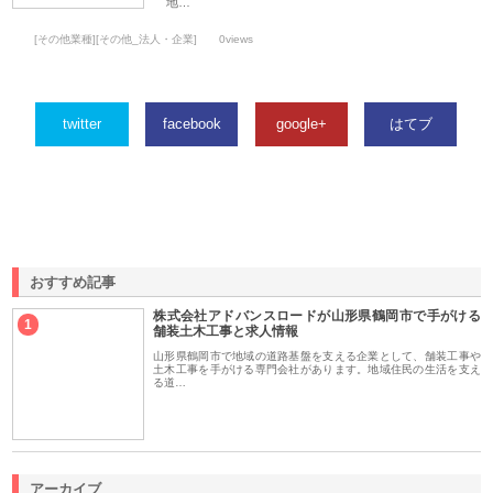
地…
[その他業種][その他_法人・企業]
0views
twitter
facebook
google+
はてブ
おすすめ記事
株式会社アドバンスロードが山形県鶴岡市で手がける
1
舗装土木工事と求人情報
山形県鶴岡市で地域の道路基盤を支える企業として、舗装工事や
土木工事を手がける専門会社があります。地域住民の生活を支え
る道…
アーカイブ