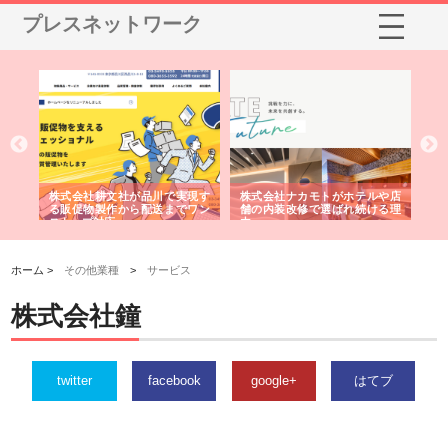
プレスネットワーク
カモトがホテルや店
株式会社スプリングエフが選ば
桑木給食株式会社が福山
修で選ばれ続ける理
れる理由とOEMアパレル製造の
ばれる手作り弁当配達の理
強み
ホーム >
その他業種
>
サービス
株式会社鐘
twitter
facebook
google+
はてブ