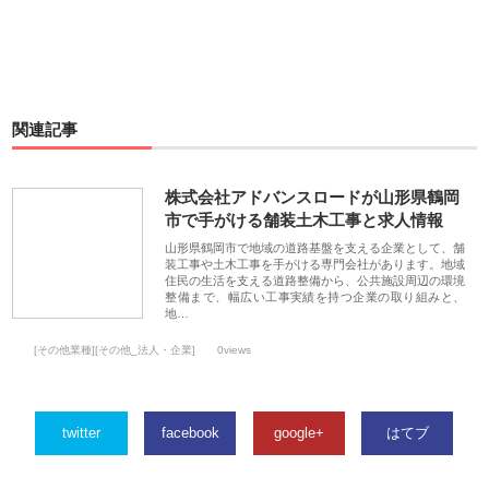
関連記事
株式会社アドバンスロードが山形県鶴岡
市で手がける舗装土木工事と求人情報
山形県鶴岡市で地域の道路基盤を支える企業として、舗
装工事や土木工事を手がける専門会社があります。地域
住民の生活を支える道路整備から、公共施設周辺の環境
整備まで、幅広い工事実績を持つ企業の取り組みと、
地…
[その他業種][その他_法人・企業]
0views
twitter
facebook
google+
はてブ