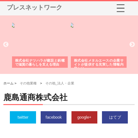
プレスネットワーク
三河
株式会社ナツハラが建設と鋲螺
株式会社メタルエースの企業サ
株
構空
で滋賀の暮らしを支える理由
イトが提供する充実した情報内
み
容とは
ホーム >
その他業種
>
その他_法人・企業
鹿島通商株式会社
twitter
facebook
google+
はてブ