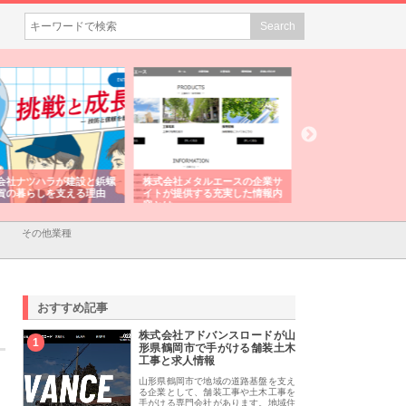
会社メタルエースの企業サ
株式会社ＣＳＡの事業内容と強
株式会社山形道路が
が提供する充実した情報内
みを徹底解説
装工事と土木技術の
は
その他業種
おすすめ記事
株式会社アドバンスロードが山
1
形県鶴岡市で手がける舗装土木
工事と求人情報
山形県鶴岡市で地域の道路基盤を支え
る企業として、舗装工事や土木工事を
手がける専門会社があります。地域住