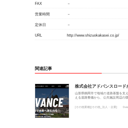
FAX
－
営業時間
－
定休日
－
URL
http://www.shizuokakasei.co.jp/
関連記事
株式会社アドバンスロード
山形県鶴岡市で地域の道路基盤を支
える道路整備から、公共施設周辺の
[その他業種][その他_法人・企業]
0vi