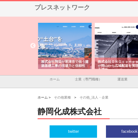
プレスネットワーク
翔栄が草津市で担う建
株式会社ＯＮＯｃｏｍｐａｎｙ
株式会社アセットイノベ
事の現場力と信頼性
が岡山から広域配送を実現でき
ンのワンルーム投資で始
る理由
産形成と老後準備
ホーム
士業（専門職種）
運送業
ホーム >
その他業種
>
その他_法人・企業
静岡化成株式会社
twitter
facebook