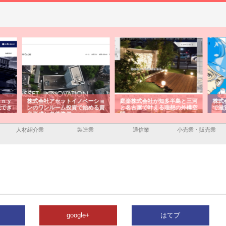
ーショ
庭楽株式会社が知多半島と三河
株式会社ナツハラが建設と鋲螺
株式
める資
と名古屋で叶える理想の外構空
で滋賀の暮らしを支える理由
イト
間
容と
人材紹介業
製造業
通信業
小売業・販売業
google+
はてブ