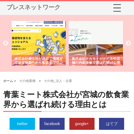
プレスネットワーク
ノー
株式会社耕文社が品川で実現す
株式会社ナカモトがホテルや店
株
の専
る販促物製作から配送までワン
舗の内装改修で選ばれ続ける理
れ
ストップ対応
由
強
ホーム >
その他業種
>
その他_法人・企業
青葉ミート株式会社が宮城の飲食業
界から選ばれ続ける理由とは
twitter
facebook
google+
はてブ