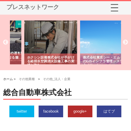
プレスネットワーク
る舗
ホクシン設備株式会社が手がけ
株式会社東京シー・エム・シー
株
る給排水空調消火設備工事の実
のGISインフラ管理システム導
か
績と強み
入メリット
由
ホーム >
その他業種
>
その他_法人・企業
総合自動車株式会社
twitter
facebook
google+
はてブ