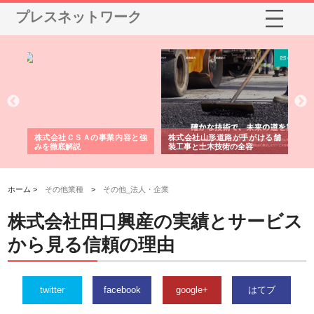
プレスネットワーク
山形道路が手がける舗
ホクシン設備株式会社が手がけ
株式会社東京シー・エ
土木技術の全容
る給排水空調消火設備工事の実
のGISインフラ管理シ
績と強み
入メリット
ホーム >
その他業種
>
その他_法人・企業
株式会社田口興産の実績とサービス
から見る信頼の理由
twitter
facebook
google+
はてブ