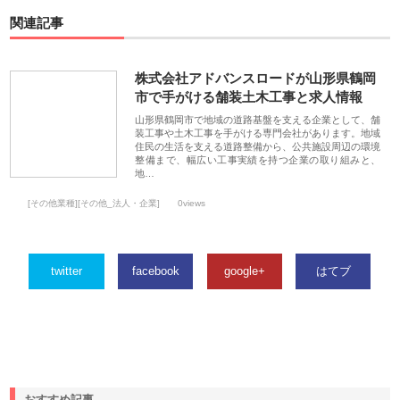
関連記事
株式会社アドバンスロードが山形県鶴岡
市で手がける舗装土木工事と求人情報
山形県鶴岡市で地域の道路基盤を支える企業として、舗
装工事や土木工事を手がける専門会社があります。地域
住民の生活を支える道路整備から、公共施設周辺の環境
整備まで、幅広い工事実績を持つ企業の取り組みと、
地…
[その他業種][その他_法人・企業]
0views
twitter
facebook
google+
はてブ
おすすめ記事