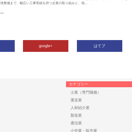
環境整備まで、幅広い工事実績を持つ企業の取り組みと、地…
ews
google+
はてブ
カテゴリー
士業（専門職種）
運送業
人材紹介業
製造業
通信業
小売業・販売業