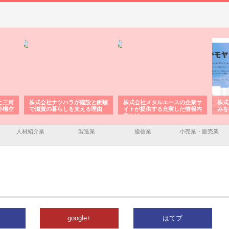
と三河
株式会社ナツハラが建設と鋲螺
株式会社メタルエースの企業サ
株式
外構空
で滋賀の暮らしを支える理由
イトが提供する充実した情報内
みを
容とは
人材紹介業
製造業
通信業
小売業・販売業
google+
はてブ