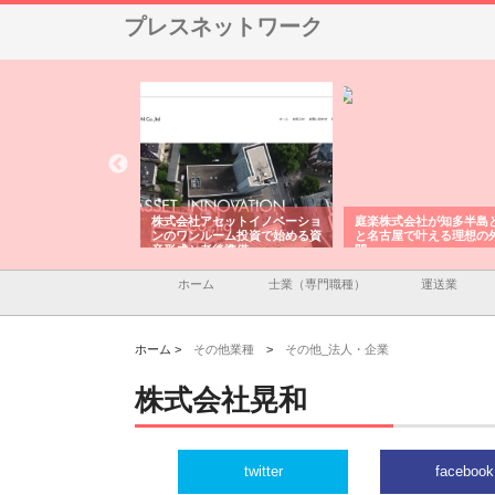
プレスネットワーク
ＯＮＯｃｏｍｐａｎｙ
株式会社アセットイノベーショ
庭楽株式会社が知多半島
ら広域配送を実現でき
ンのワンルーム投資で始める資
と名古屋で叶える理想の
産形成と老後準備
間
ホーム
士業（専門職種）
運送業
ホーム >
その他業種
>
その他_法人・企業
株式会社晃和
twitter
facebook