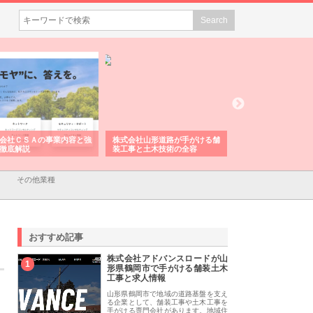
会社ＣＳＡの事業内容と強
株式会社山形道路が手がける舗
ホクシン設備株式会
徹底解説
装工事と土木技術の全容
る給排水空調消火設
績と強み
その他業種
おすすめ記事
株式会社アドバンスロードが山
1
形県鶴岡市で手がける舗装土木
工事と求人情報
山形県鶴岡市で地域の道路基盤を支え
る企業として、舗装工事や土木工事を
手がける専門会社があります。地域住