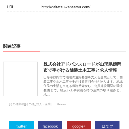
URL
http://daitetsu-kensetsu.com/
関連記事
株式会社アドバンスロードが山形県鶴岡
市で手がける舗装土木工事と求人情報
山形県鶴岡市で地域の道路基盤を支える企業として、舗
装工事や土木工事を手がける専門会社があります。地域
住民の生活を支える道路整備から、公共施設周辺の環境
整備まで、幅広い工事実績を持つ企業の取り組みと、
地…
[その他業種][その他_法人・企業]
0views
twitter
facebook
google+
はてブ