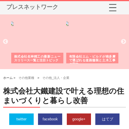
プレスネットワーク
選ば
株式会社名神精工の最新ニュー
有限会社エム・ビルドが南多摩
有
ルの
スリリース一覧と注目トピック
で選ばれる道路舗装と土木工事
ネ
の実力
ホーム >
その他業種
>
その他_法人・企業
株式会社大鐵建設で叶える理想の住
まいづくりと暮らし改善
twitter
facebook
google+
はてブ