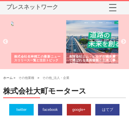
プレスネットワーク
選ば
株式会社名神精工の最新ニュー
有限会社エム・ビルドが南多摩
有
ルの
スリリース一覧と注目トピック
で選ばれる道路舗装と土木工事
ネ
の実力
ホーム >
その他業種
>
その他_法人・企業
株式会社大町モータース
twitter
facebook
google+
はてブ