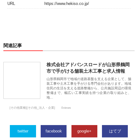
URL
https://www.hekiso.co.jp/
関連記事
株式会社アドバンスロードが山形県鶴岡
市で手がける舗装土木工事と求人情報
山形県鶴岡市で地域の道路基盤を支える企業として、舗
装工事や土木工事を手がける専門会社があります。地域
住民の生活を支える道路整備から、公共施設周辺の環境
整備まで、幅広い工事実績を持つ企業の取り組みと、
地…
[その他業種][その他_法人・企業]
0views
twitter
facebook
google+
はてブ