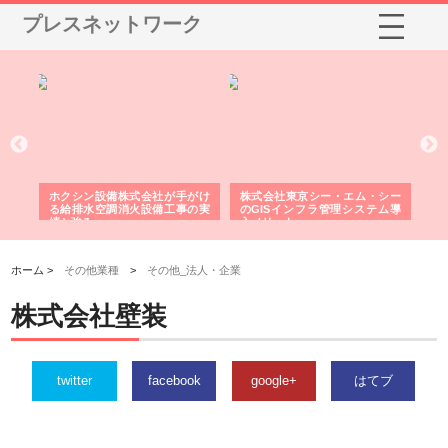
プレスネットワーク
る舗
ホクシン設備株式会社が手がけ
株式会社東京シー・エム・シー
株
る給排水空調消火設備工事の実
のGISインフラ管理システム導
か
績と強み
入メリット
由
ホーム >
その他業種
>
その他_法人・企業
株式会社壁装
twitter
facebook
google+
はてブ