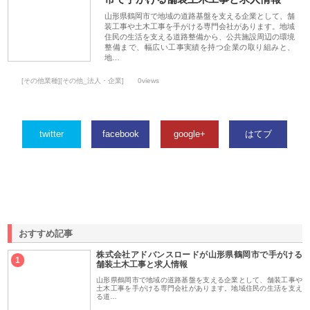
山形県鶴岡市で地域の道路基盤を支える企業として、舗
装工事や土木工事を手がける専門会社があります。地域
住民の生活を支える道路整備から、公共施設周辺の環境
整備まで、幅広い工事実績を持つ企業の取り組みと、
地…
[その他業種][その他_法人・企業]
0views
twitter
facebook
google+
はてブ
おすすめ記事
株式会社アドバンスロードが山形県鶴岡市で手がける
1
舗装土木工事と求人情報
山形県鶴岡市で地域の道路基盤を支える企業として、舗装工事や
土木工事を手がける専門会社があります。地域住民の生活を支え
る道…