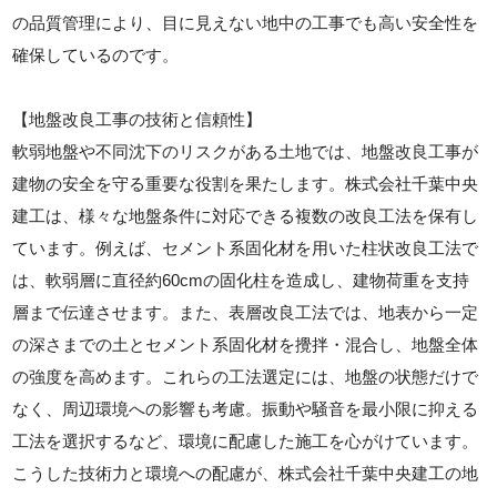
の品質管理により、目に見えない地中の工事でも高い安全性を
確保しているのです。
【地盤改良工事の技術と信頼性】
軟弱地盤や不同沈下のリスクがある土地では、地盤改良工事が
建物の安全を守る重要な役割を果たします。株式会社千葉中央
建工は、様々な地盤条件に対応できる複数の改良工法を保有し
ています。例えば、セメント系固化材を用いた柱状改良工法で
は、軟弱層に直径約60cmの固化柱を造成し、建物荷重を支持
層まで伝達させます。また、表層改良工法では、地表から一定
の深さまでの土とセメント系固化材を攪拌・混合し、地盤全体
の強度を高めます。これらの工法選定には、地盤の状態だけで
なく、周辺環境への影響も考慮。振動や騒音を最小限に抑える
工法を選択するなど、環境に配慮した施工を心がけています。
こうした技術力と環境への配慮が、株式会社千葉中央建工の地