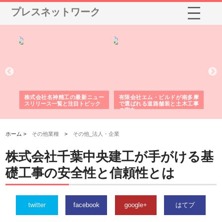
プレスネットワーク
社名神精工の最新ニュー
有限会社エム・ビルドが南多摩
有限会社松幸商店
ース一覧と注目トピック
で選ばれる道路舗装と土木工事
ネームと下げ札の製
の実力
ホーム >
その他業種
>
その他_法人・企業
株式会社千葉中央建工が手がける基
礎工事の安全性と信頼性とは
twitter
facebook
google+
はてブ