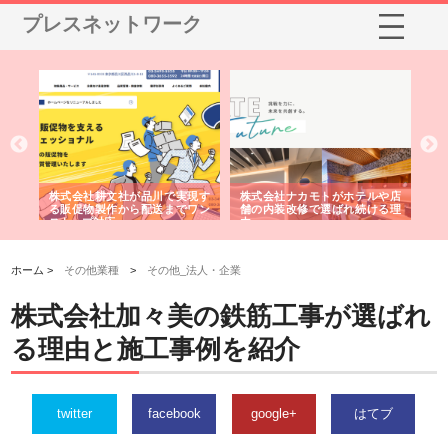
プレスネットワーク
ノー
株式会社耕文社が品川で実現す
株式会社ナカモトがホテルや店
株
の専
る販促物製作から配送までワン
舗の内装改修で選ばれ続ける理
れ
ストップ対応
由
強
ホーム >
その他業種
>
その他_法人・企業
株式会社加々美の鉄筋工事が選ばれ
る理由と施工事例を紹介
twitter
facebook
google+
はてブ