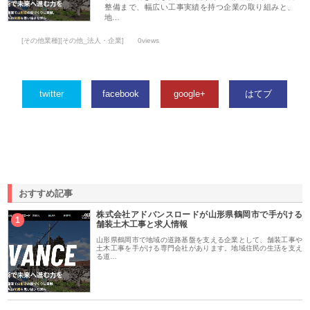
整備まで、幅広い工事実績を持つ企業の取り組みと、
地…
[その他業種][その他_法人・企業]
0views
twitter
facebook
google+
はてブ
おすすめ記事
株式会社アドバンスロードが山形県鶴岡市で手がける
1
舗装土木工事と求人情報
山形県鶴岡市で地域の道路基盤を支える企業として、舗装工事や
土木工事を手がける専門会社があります。地域住民の生活を支え
る道…