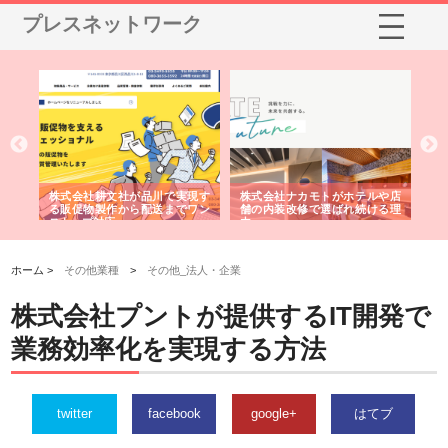
プレスネットワーク
ノー
株式会社耕文社が品川で実現す
株式会社ナカモトがホテルや店
株
の専
る販促物製作から配送までワン
舗の内装改修で選ばれ続ける理
れ
ストップ対応
由
強
ホーム >
その他業種
>
その他_法人・企業
株式会社プントが提供するIT開発で
業務効率化を実現する方法
twitter
facebook
google+
はてブ