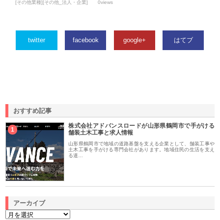
[その他業種][その他_法人・企業]
0views
twitter
facebook
google+
はてブ
おすすめ記事
株式会社アドバンスロードが山形県鶴岡市で手がける
1
舗装土木工事と求人情報
山形県鶴岡市で地域の道路基盤を支える企業として、舗装工事や
土木工事を手がける専門会社があります。地域住民の生活を支え
る道…
アーカイブ