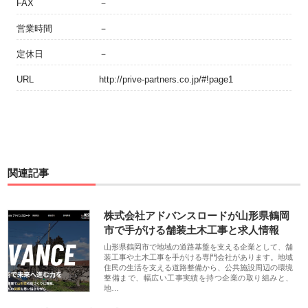
FAX
－
営業時間
－
定休日
－
URL
http://prive-partners.co.jp/#!page1
関連記事
株式会社アドバンスロードが山形県鶴岡
市で手がける舗装土木工事と求人情報
山形県鶴岡市で地域の道路基盤を支える企業として、舗
装工事や土木工事を手がける専門会社があります。地域
住民の生活を支える道路整備から、公共施設周辺の環境
整備まで、幅広い工事実績を持つ企業の取り組みと、
地…