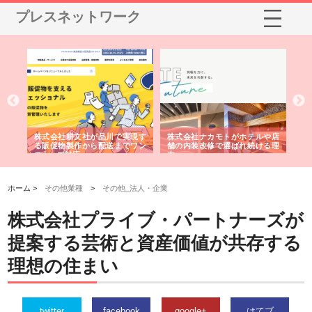
プレスネットワーク
ノー
株式会社耕文社が品川で実現す
株式会社ナカモトがホテルや店
株
の専
る販促物製作から配送までワン
舗の内装改修で選ばれ続ける理
れ
ストップ対応
由
強
ホーム >
その他業種
>
その他_法人・企業
株式会社プライブ・パートナーズが
提案する芸術と資産価値が共存する
理想の住まい
twitter
facebook
google+
はてブ