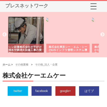
プレスネットワーク
エム・シー
株式会社アクアスペースが水中
株式会社地盤調査事務所が選ば
理システム導
から陸上まで一貫施工できる理
れ続ける理由と建設コンサルの
由
強み
ホーム >
その他業種
>
その他_法人・企業
株式会社ケーエムケー
twitter
facebook
google+
はてブ