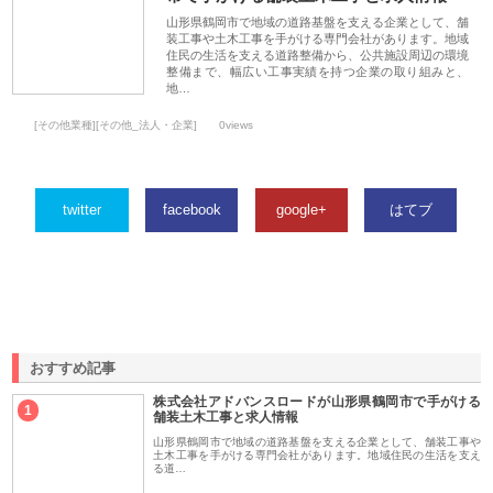
山形県鶴岡市で地域の道路基盤を支える企業として、舗
装工事や土木工事を手がける専門会社があります。地域
住民の生活を支える道路整備から、公共施設周辺の環境
整備まで、幅広い工事実績を持つ企業の取り組みと、
地…
[その他業種][その他_法人・企業]
0views
twitter
facebook
google+
はてブ
おすすめ記事
株式会社アドバンスロードが山形県鶴岡市で手がける
1
舗装土木工事と求人情報
山形県鶴岡市で地域の道路基盤を支える企業として、舗装工事や
土木工事を手がける専門会社があります。地域住民の生活を支え
る道…