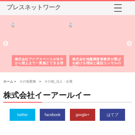
プレスネットワーク
シー
株式会社アクアスペースが水中
株式会社地盤調査事務所が選ば
株
ム導
から陸上まで一貫施工できる理
れ続ける理由と建設コンサルの
ス
由
強み
ホーム >
その他業種
>
その他_法人・企業
株式会社イーアールイー
twitter
facebook
google+
はてブ