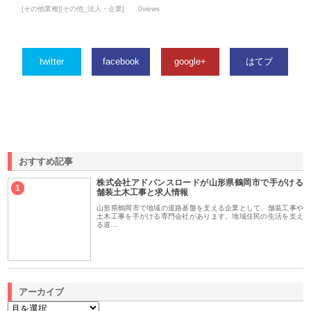
[その他業種][その他_法人・企業]
0views
twitter
facebook
google+
はてブ
おすすめ記事
株式会社アドバンスロードが山形県鶴岡市で手がける
1
舗装土木工事と求人情報
山形県鶴岡市で地域の道路基盤を支える企業として、舗装工事や
土木工事を手がける専門会社があります。地域住民の生活を支え
る道…
アーカイブ