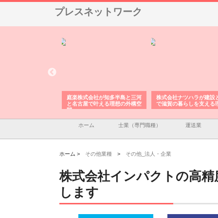
プレスネットワーク
アセットイノベーショ
庭楽株式会社が知多半島と三河
株式会社ナツハラが建設
ルーム投資で始める資
と名古屋で叶える理想の外構空
で滋賀の暮らしを支える
老後準備
間
ホーム
士業（専門職種）
運送業
ホーム >
その他業種
>
その他_法人・企業
株式会社インパクトの高精
します