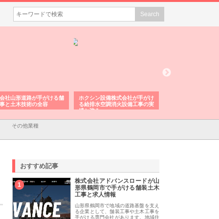
会社山形道路が手がける舗
ホクシン設備株式会社が手がけ
株式会社東京シー・
事と土木技術の全容
る給排水空調消火設備工事の実
のGISインフラ管理
績と強み
入メリット
その他業種
おすすめ記事
株式会社アドバンスロードが山
1
形県鶴岡市で手がける舗装土木
工事と求人情報
山形県鶴岡市で地域の道路基盤を支え
る企業として、舗装工事や土木工事を
手がける専門会社があります。地域住