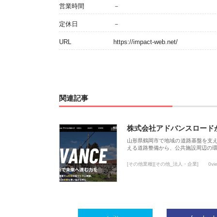
営業時間
－
定休日
－
URL
https://impact-web.net/
関連記事
株式会社アドバンスロード
山形県鶴岡市で地域の道路基盤を支
える道路整備から、公共施設周辺の
[その他業種][その他_法人・企業]
0vi