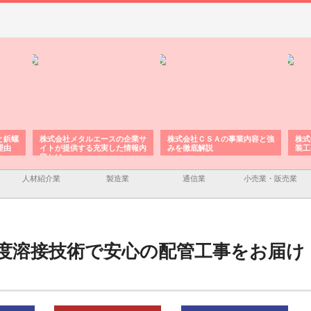
と鋲螺
株式会社メタルエースの企業サ
株式会社ＣＳＡの事業内容と強
株式
理由
イトが提供する充実した情報内
みを徹底解説
装工
容とは
人材紹介業
製造業
通信業
小売業・販売業
度溶接技術で安心の配管工事をお届け