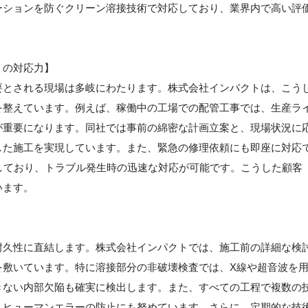
ーションを防ぐクリーン溶接技術で対応しており、業界内で高い評
トの対応力】
要とされる現場は多岐にわたります。株式会社インパクトは、こう
を整えています。例えば、稼働中の工場での配管工事では、生産ラ
が重要になります。同社では事前の綿密な計画立案と、現場状況に
した施工を実現しています。また、緊急の修理依頼にも即座に対応
しており、トラブル発生時の迅速な対応が可能です。こうした顧客
います。
耐久性に直結します。株式会社インパクトでは、施工前の詳細な検
を敷いています。特に溶接部分の非破壊検査では、X線や超音波を
きない内部欠陥も確実に検出します。また、すべての工程で複数の
、ヒューマンエラーの防止にも努めています。さらに、定期的な技