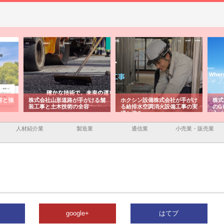
容と強
株式会社山形道路が手がける舗
ホクシン設備株式会社が手がけ
株式
装工事と土木技術の全容
る給排水空調消火設備工事の実
のG
績と強み
入メ
人材紹介業
製造業
通信業
小売業・販売業
google+
はてブ