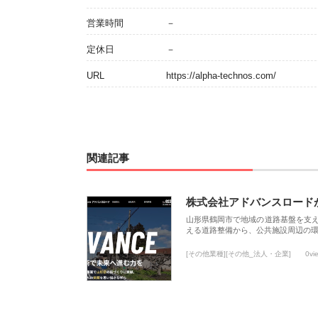
営業時間
－
定休日
－
URL
https://alpha-technos.com/
関連記事
株式会社アドバンスロード
山形県鶴岡市で地域の道路基盤を支
える道路整備から、公共施設周辺の
[その他業種][その他_法人・企業]
0vi