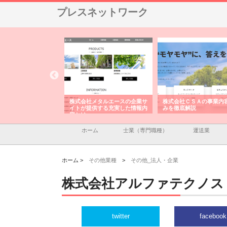
プレスネットワーク
ナツハラが建設と鋲螺
株式会社メタルエースの企業サ
株式会社ＣＳＡの事業内
暮らしを支える理由
イトが提供する充実した情報内
みを徹底解説
容とは
ホーム
士業（専門職種）
運送業
ホーム >
その他業種
>
その他_法人・企業
株式会社アルファテクノス
twitter
facebook