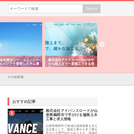
会社東京シー・エム・シー
株式会社アクアスペースが水中
株式会社地盤調査事
ISインフラ管理システム導
から陸上まで一貫施工できる理
れ続ける理由と建設
リット
由
強み
その他業種
おすすめ記事
株式会社アドバンスロードが山
1
形県鶴岡市で手がける舗装土木
工事と求人情報
山形県鶴岡市で地域の道路基盤を支え
る企業として、舗装工事や土木工事を
手がける専門会社があります。地域住