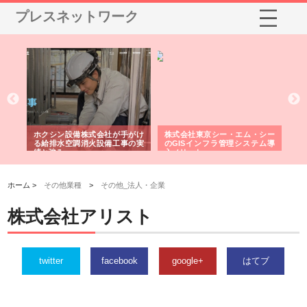
プレスネットワーク
る舗
ホクシン設備株式会社が手がけ
株式会社東京シー・エム・シー
株
る給排水空調消火設備工事の実
のGISインフラ管理システム導
か
績と強み
入メリット
由
ホーム >
その他業種
>
その他_法人・企業
株式会社アリスト
twitter
facebook
google+
はてブ