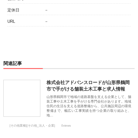
定休日
－
URL
－
関連記事
株式会社アドバンスロードが山形県鶴岡
市で手がける舗装土木工事と求人情報
山形県鶴岡市で地域の道路基盤を支える企業として、舗
装工事や土木工事を手がける専門会社があります。地域
住民の生活を支える道路整備から、公共施設周辺の環境
整備まで、幅広い工事実績を持つ企業の取り組みと、
地…
[その他業種][その他_法人・企業]
0views