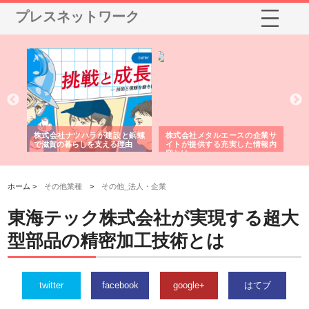
プレスネットワーク
三河
株式会社ナツハラが建設と鋲螺
株式会社メタルエースの企業サ
株
構空
で滋賀の暮らしを支える理由
イトが提供する充実した情報内
み
容とは
ホーム >
その他業種
>
その他_法人・企業
東海テック株式会社が実現する超大
型部品の精密加工技術とは
twitter
facebook
google+
はてブ