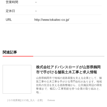
営業時間
－
定休日
－
URL
http://www.tokaitec-co.jp/
関連記事
株式会社アドバンスロードが山形県鶴岡
市で手がける舗装土木工事と求人情報
山形県鶴岡市で地域の道路基盤を支える企業として、舗
装工事や土木工事を手がける専門会社があります。地域
住民の生活を支える道路整備から、公共施設周辺の環境
整備まで、幅広い工事実績を持つ企業の取り組みと、
地…
[その他業種][その他_法人・企業]
0views