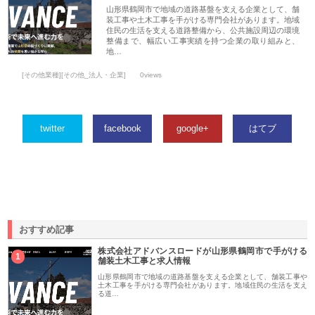
山形県鶴岡市で地域の道路基盤を支える企業として、舗
装工事や土木工事を手がける専門会社があります。地域
住民の生活を支える道路整備から、公共施設周辺の環境
整備まで、幅広い工事実績を持つ企業の取り組みと、
地…
[その他業種][その他_法人・企業]
0views
twitter
facebook
google+
はてブ
おすすめ記事
株式会社アドバンスロードが山形県鶴岡市で手がける
1
舗装土木工事と求人情報
山形県鶴岡市で地域の道路基盤を支える企業として、舗装工事や
土木工事を手がける専門会社があります。地域住民の生活を支え
る道…