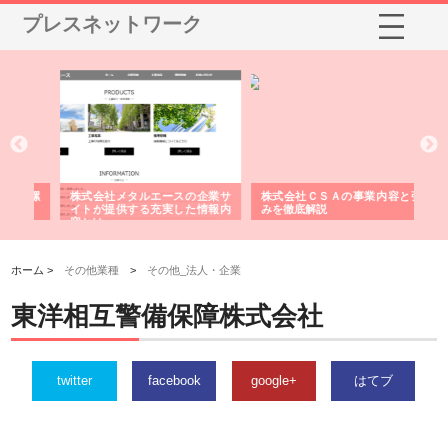
プレスネットワーク
スの企業サ
株式会社ＣＳＡの事業内容と強
株式会社山形道路が手がける舗
した情報内
みを徹底解説
装工事と土木技術の全容
ホーム >
その他業種
>
その他_法人・企業
東洋相互警備保障株式会社
twitter
facebook
google+
はてブ