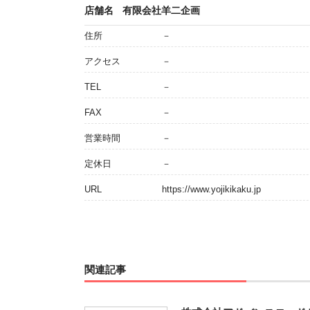
店舗名
有限会社羊二企画
住所
－
アクセス
－
TEL
－
FAX
－
営業時間
－
定休日
－
URL
https://www.yojikikaku.jp
関連記事