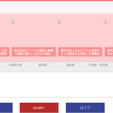
と三河
株式会社ナツハラが建設と鋲螺
株式会社メタルエースの企業サ
株式
外構空
で滋賀の暮らしを支える理由
イトが提供する充実した情報内
みを
容とは
人材紹介業
製造業
通信業
小売業・販売業
google+
はてブ