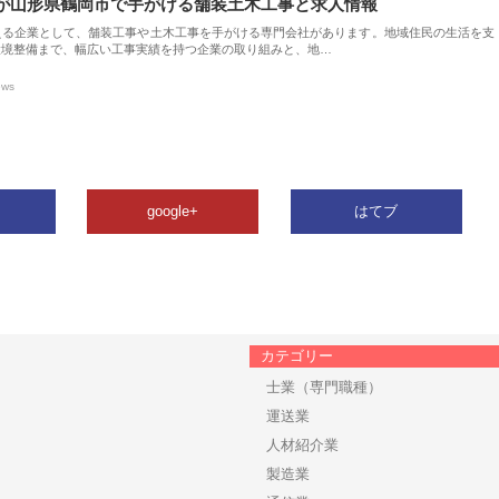
が山形県鶴岡市で手がける舗装土木工事と求人情報
える企業として、舗装工事や土木工事を手がける専門会社があります。地域住民の生活を支
環境整備まで、幅広い工事実績を持つ企業の取り組みと、地…
ews
google+
はてブ
カテゴリー
士業（専門職種）
運送業
人材紹介業
製造業