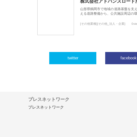
株式会社アドバンスロード
山形県鶴岡市で地域の道路基盤を支
える道路整備から、公共施設周辺の
[その他業種][その他_法人・企業]
0vi
twitter
facebook
プレスネットワーク
プレスネットワーク