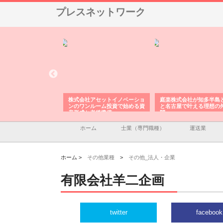
プレスネットワーク
ＯＮＯｃｏｍｐａｎｙ
株式会社アセットイノベーショ
庭楽株式会社が知多半島
ら広域配送を実現でき
ンのワンルーム投資で始める資
と名古屋で叶える理想の
産形成と老後準備
間
ホーム
士業（専門職種）
運送業
ホーム >
その他業種
>
その他_法人・企業
有限会社羊二企画
twitter
facebook