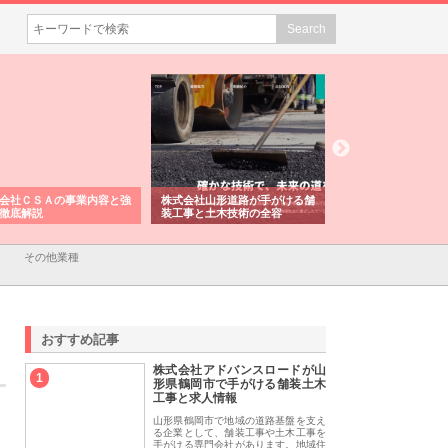
会社ＣＳＡの事業内容と強
株式会社山形道路が手がける舗
ホクシン設備株式会
徹底解説
装工事と土木技術の全容
る給排水空調消火設
績と強み
その他業種
おすすめ記事
株式会社アドバンスロードが山
1
形県鶴岡市で手がける舗装土木
工事と求人情報
山形県鶴岡市で地域の道路基盤を支え
る企業として、舗装工事や土木工事を
手がける専門会社があります。地域住