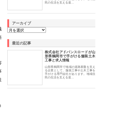
民の生活を支える道…
アーカイブ
繊
料
最近の記事
株式会社アドバンスロードが山
形県鶴岡市で手がける舗装土木
工事と求人情報
容
山形県鶴岡市で地域の道路基盤を支え
事
る企業として、舗装工事や土木工事を
手がける専門会社があります。地域住
民の生活を支える道…
性
ョ