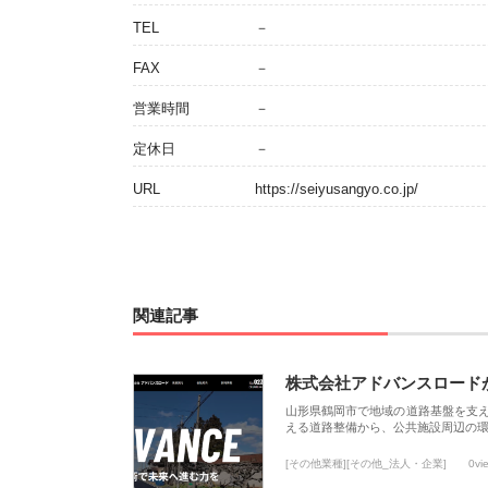
TEL
－
FAX
－
営業時間
－
定休日
－
URL
https://seiyusangyo.co.jp/
関連記事
株式会社アドバンスロード
山形県鶴岡市で地域の道路基盤を支
える道路整備から、公共施設周辺の
[その他業種][その他_法人・企業]
0vi