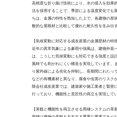
高精度な折り曲げ技術により、水の侵入を効果
法を採用することで、季節による温度変化でも
ちは、金属の特性を熟知した上で、各建物の形
般的な屋根材と比較して優れた耐久性を生み出
【気候変動に対応する成友産業の金属壁材の特
近年の異常気象による豪雨や強風は、建物外装
は、こうした気候変動にも対応できる強度と設
風時でも剥がれにくい構造を実現しています。
り紫外線による劣化を抑制し、長期間にわたっ
などの有機素材と異なり、腐食や虫害のリスク
限会社成友産業では、建築家や施工業者と緊密
行っており、機能性と意匠性の両立を実現して
【美観と機能性を両立させる雨樋システムの革
雨樋は建物の美観を左右する重要な要素であり