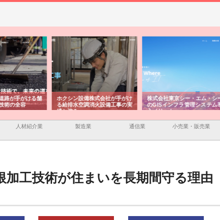
ける舗
ホクシン設備株式会社が手がけ
株式会社東京シー・エム・シー
株式
る給排水空調消火設備工事の実
のGISインフラ管理システム導
から
績と強み
入メリット
由
人材紹介業
製造業
通信業
小売業・販売業
根加工技術が住まいを長期間守る理由