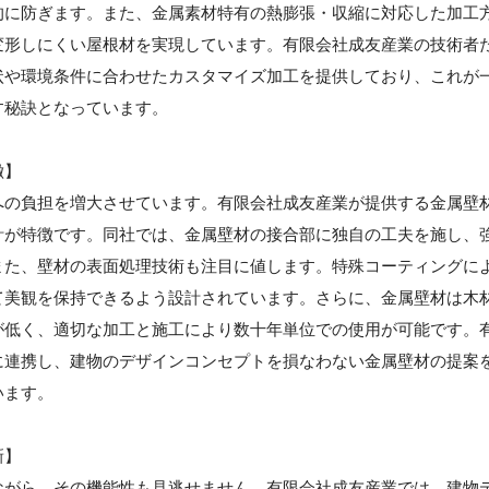
的に防ぎます。また、金属素材特有の熱膨張・収縮に対応した加工
変形しにくい屋根材を実現しています。有限会社成友産業の技術者
状や環境条件に合わせたカスタマイズ加工を提供しており、これが
す秘訣となっています。
徴】
への負担を増大させています。有限会社成友産業が提供する金属壁
計が特徴です。同社では、金属壁材の接合部に独自の工夫を施し、
また、壁材の表面処理技術も注目に値します。特殊コーティングに
て美観を保持できるよう設計されています。さらに、金属壁材は木
が低く、適切な加工と施工により数十年単位での使用が可能です。
に連携し、建物のデザインコンセプトを損なわない金属壁材の提案
います。
新】
ながら、その機能性も見逃せません。有限会社成友産業では、建物