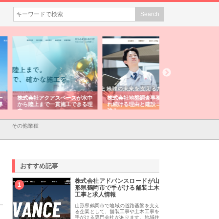
会社アクアスペースが水中
株式会社地盤調査事務所が選ば
株式会社名神精工の
陸上まで一貫施工できる理
れ続ける理由と建設コンサルの
スリリース一覧と注
強み
その他業種
おすすめ記事
株式会社アドバンスロードが山
1
形県鶴岡市で手がける舗装土木
工事と求人情報
山形県鶴岡市で地域の道路基盤を支え
る企業として、舗装工事や土木工事を
手がける専門会社があります。地域住