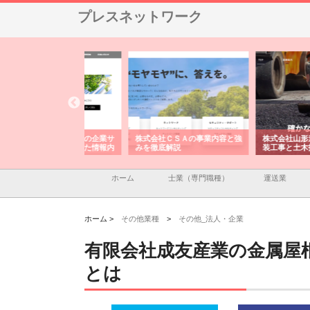
プレスネットワーク
メタルエースの企業サ
株式会社ＣＳＡの事業内容と強
株式会社山形道路が手が
供する充実した情報内
みを徹底解説
装工事と土木技術の全容
ホーム
士業（専門職種）
運送業
ホーム >
その他業種
>
その他_法人・企業
有限会社成友産業の金属屋
とは