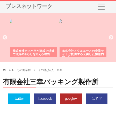
プレスネットワーク
三河
株式会社ナツハラが建設と鋲螺
株式会社メタルエースの企業サ
株
構空
で滋賀の暮らしを支える理由
イトが提供する充実した情報内
み
容とは
ホーム >
その他業種
>
その他_法人・企業
有限会社三幸パッキング製作所
twitter
facebook
google+
はてブ