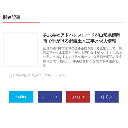
関連記事
株式会社アドバンスロードが山形県鶴岡
市で手がける舗装土木工事と求人情報
山形県鶴岡市で地域の道路基盤を支える企業として、舗
装工事や土木工事を手がける専門会社があります。地域
住民の生活を支える道路整備から、公共施設周辺の環境
整備まで、幅広い工事実績を持つ企業の取り組みと、
地…
[その他業種][その他_法人・企業]
0views
twitter
facebook
google+
はてブ