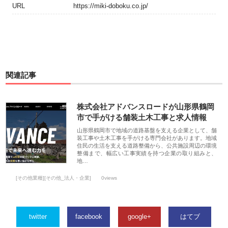
URL
https://miki-doboku.co.jp/
関連記事
株式会社アドバンスロードが山形県鶴岡
市で手がける舗装土木工事と求人情報
山形県鶴岡市で地域の道路基盤を支える企業として、舗
装工事や土木工事を手がける専門会社があります。地域
住民の生活を支える道路整備から、公共施設周辺の環境
整備まで、幅広い工事実績を持つ企業の取り組みと、
地…
[その他業種][その他_法人・企業]
0views
twitter
facebook
google+
はてブ