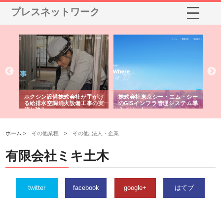
プレスネットワーク
る舗
ホクシン設備株式会社が手がけ
株式会社東京シー・エム・シー
株
る給排水空調消火設備工事の実
のGISインフラ管理システム導
か
績と強み
入メリット
由
ホーム >
その他業種
>
その他_法人・企業
有限会社ミキ土木
twitter
facebook
google+
はてブ