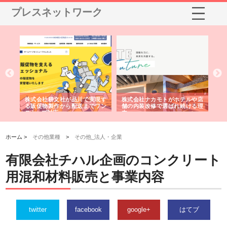
プレスネットワーク
ノー
株式会社耕文社が品川で実現す
株式会社ナカモトがホテルや店
株
の専
る販促物製作から配送までワン
舗の内装改修で選ばれ続ける理
れ
ストップ対応
由
強
ホーム >
その他業種
>
その他_法人・企業
有限会社チハル企画のコンクリート
用混和材料販売と事業内容
twitter
facebook
google+
はてブ