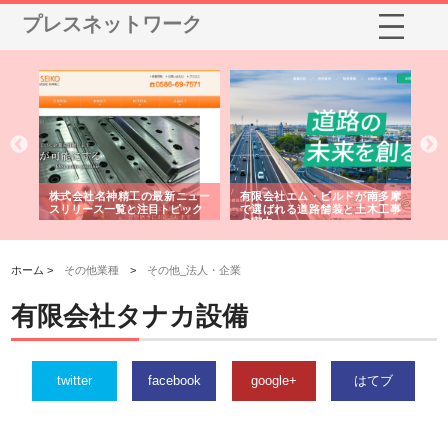
プレスネットワーク
選ば
株式会社名神精工の最新ニュー
有限会社エム・ビルドが南多摩
有
ルの
スリリース一覧と注目トピック
で選ばれる道路舗装と土木工事
ネ
の実力
ホーム >
その他業種
>
その他_法人・企業
有限会社タナカ設備
twitter
facebook
google+
はてブ