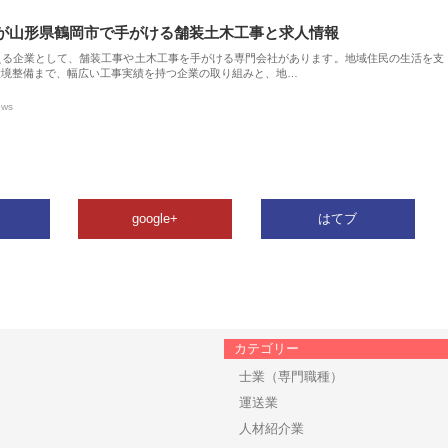
が山形県鶴岡市で手がける舗装土木工事と求人情報
える企業として、舗装工事や土木工事を手がける専門会社があります。地域住民の生活を支
環境整備まで、幅広い工事実績を持つ企業の取り組みと、地…
ews
google+
はてブ
カテゴリー
士業（専門職種）
運送業
人材紹介業