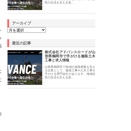
民の生活を支える道…
アーカイブ
し
ら
最近の記事
高
株式会社アドバンスロードが山
形県鶴岡市で手がける舗装土木
工事と求人情報
山形県鶴岡市で地域の道路基盤を支え
に
る企業として、舗装工事や土木工事を
手がける専門会社があります。地域住
民の生活を支える道…
に
力