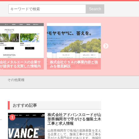
株式会社ＣＳＡの事業内容と強
株式会社山形道路が手がける舗
ホクシン設備株
みを徹底解説
装工事と土木技術の全容
る給排水空調消
績と強み
その他業種
おすすめ記事
株式会社アドバンスロードが山
1
形県鶴岡市で手がける舗装土木
工事と求人情報
山形県鶴岡市で地域の道路基盤を支え
る企業として、舗装工事や土木工事を
手がける専門会社があります。地域住