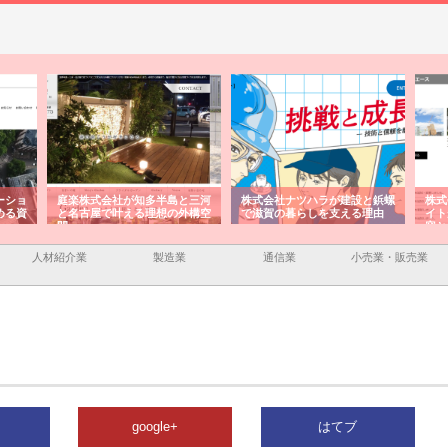
半島と三河
株式会社ナツハラが建設と鋲螺
株式会社メタルエースの企業サ
想の外構空
で滋賀の暮らしを支える理由
イトが提供する充実した情報内
容とは
人材紹介業
製造業
通信業
小売業・販売業
google+
はてブ