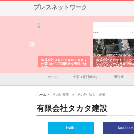
プレスネットワーク
会社ＯＮＯｃｏｍｐａｎｙ
株式会社アセットイノベーショ
庭楽株式会社が知多
山から広域配送を実現でき
ンのワンルーム投資で始める資
と名古屋で叶える理
由
産形成と老後準備
間
ホーム
士業（専門職種）
運送業
ホーム >
その他業種
>
その他_法人・企業
有限会社タカタ建設
twitter
facebook