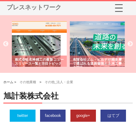
プレスネットワーク
選ば
株式会社名神精工の最新ニュー
有限会社エム・ビルドが南多摩
有
ルの
スリリース一覧と注目トピック
で選ばれる道路舗装と土木工事
ネ
の実力
ホーム >
その他業種
>
その他_法人・企業
旭計装株式会社
twitter
facebook
google+
はてブ