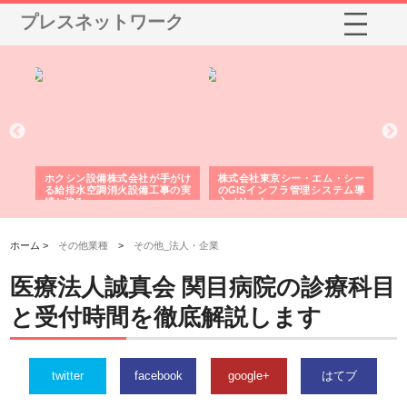
プレスネットワーク
る舗
ホクシン設備株式会社が手がけ
株式会社東京シー・エム・シー
株
る給排水空調消火設備工事の実
のGISインフラ管理システム導
か
績と強み
入メリット
由
ホーム >
その他業種
>
その他_法人・企業
医療法人誠真会 関目病院の診療科目
と受付時間を徹底解説します
twitter
facebook
google+
はてブ