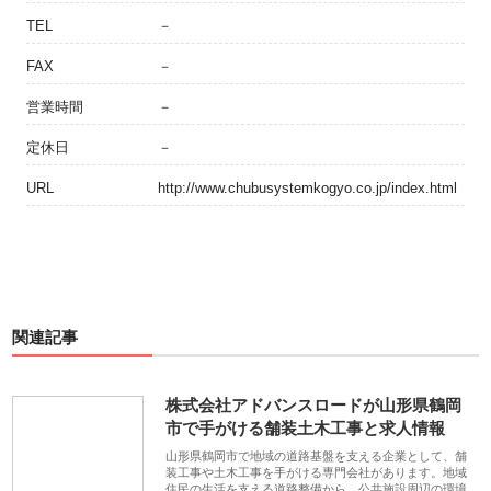
TEL
－
FAX
－
営業時間
－
定休日
－
URL
http://www.chubusystemkogyo.co.jp/index.html
関連記事
株式会社アドバンスロードが山形県鶴岡
市で手がける舗装土木工事と求人情報
山形県鶴岡市で地域の道路基盤を支える企業として、舗
装工事や土木工事を手がける専門会社があります。地域
住民の生活を支える道路整備から、公共施設周辺の環境