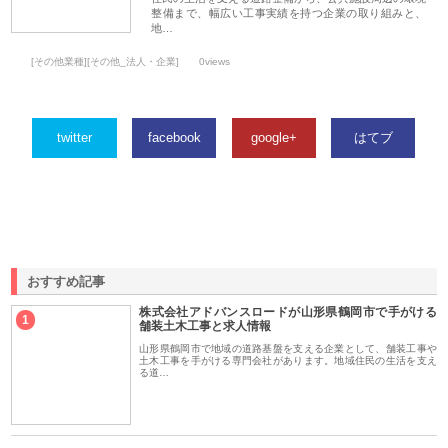
整備まで、幅広い工事実績を持つ企業の取り組みと、
地…
[その他業種][その他_法人・企業]
0views
twitter
facebook
google+
はてブ
おすすめ記事
株式会社アドバンスロードが山形県鶴岡市で手がける
1
舗装土木工事と求人情報
山形県鶴岡市で地域の道路基盤を支える企業として、舗装工事や
土木工事を手がける専門会社があります。地域住民の生活を支え
る道…