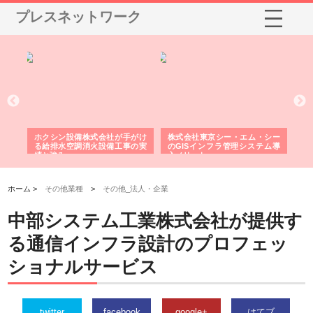
プレスネットワーク
が手がけ
株式会社東京シー・エム・シー
株式会社アクアスペースが水中
工事の実
のGISインフラ管理システム導
から陸上まで一貫施工できる理
入メリット
由
ホーム >
その他業種
>
その他_法人・企業
中部システム工業株式会社が提供す
る通信インフラ設計のプロフェッ
ショナルサービス
twitter
facebook
google+
はてブ