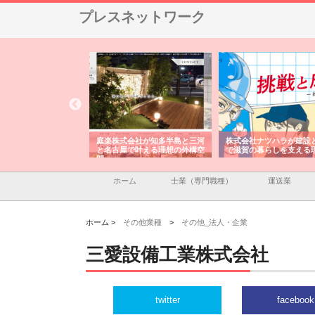
プレスネットワーク
アセットイノベーショ
庭楽株式会社が知多半島と三河
株式会社ナツハラが建設
ルーム投資で始める資
と名古屋で叶える理想の外構空
で滋賀の暮らしを支える
老後準備
間
ホーム
士業（専門職種）
運送業
ホーム >
その他業種
>
その他_法人・企業
三愛設備工業株式会社
twitter
facebook