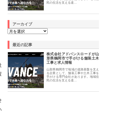
民の生活を支える道…
アーカイブ
最近の記事
株式会社アドバンスロードが山
形県鶴岡市で手がける舗装土木
工事と求人情報
社
山形県鶴岡市で地域の道路基盤を支え
置
る企業として、舗装工事や土木工事を
手がける専門会社があります。地域住
民の生活を支える道…
せ
ハ