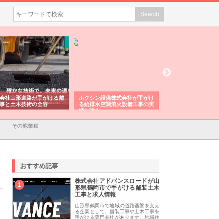
会社山形道路が手がける舗
ホクシン設備株式会社が手がけ
株式会社東京シー・
事と土木技術の全容
る給排水空調消火設備工事の実
のGISインフラ管理
績と強み
入メリット
その他業種
おすすめ記事
株式会社アドバンスロードが山
1
形県鶴岡市で手がける舗装土木
工事と求人情報
山形県鶴岡市で地域の道路基盤を支え
る企業として、舗装工事や土木工事を
手がける専門会社があります。地域住