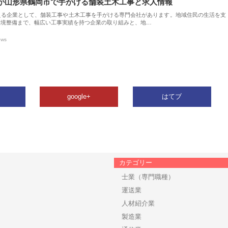
が山形県鶴岡市で手がける舗装土木工事と求人情報
える企業として、舗装工事や土木工事を手がける専門会社があります。地域住民の生活を支
環境整備まで、幅広い工事実績を持つ企業の取り組みと、地…
ews
google+
はてブ
カテゴリー
士業（専門職種）
運送業
人材紹介業
製造業