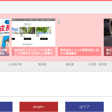
と鋲螺
株式会社メタルエースの企業サ
株式会社ＣＳＡの事業内容と強
株式
理由
イトが提供する充実した情報内
みを徹底解説
装工
容とは
人材紹介業
製造業
通信業
小売業・販売業
google+
はてブ