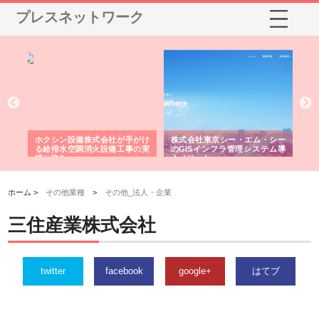
プレスネットワーク
る舗
ホクシン設備株式会社が手がけ
株式会社東京シー・エム・シー
株
る給排水空調消火設備工事の実
のGISインフラ管理システム導
か
績と強み
入メリット
由
ホーム >
その他業種
>
その他_法人・企業
三住産業株式会社
twitter
facebook
google+
はてブ