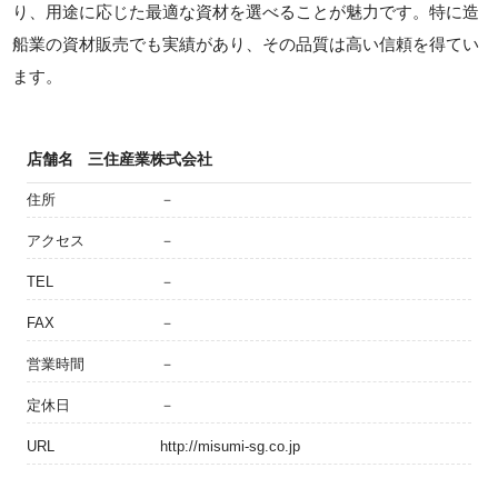
り、用途に応じた最適な資材を選べることが魅力です。特に造
船業の資材販売でも実績があり、その品質は高い信頼を得てい
ます。
店舗名
三住産業株式会社
住所
－
アクセス
－
TEL
－
FAX
－
営業時間
－
定休日
－
URL
http://misumi-sg.co.jp