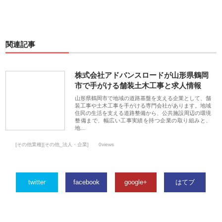
関連記事
株式会社アドバンスロードが山形県鶴岡
市で手がける舗装土木工事と求人情報
山形県鶴岡市で地域の道路基盤を支える企業として、舗
装工事や土木工事を手がける専門会社があります。地域
住民の生活を支える道路整備から、公共施設周辺の環境
整備まで、幅広い工事実績を持つ企業の取り組みと、
地…
[その他業種][その他_法人・企業]
0views
twitter
facebook
google+
はてブ