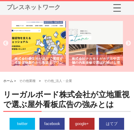
プレスネットワーク
ノー
株式会社耕文社が品川で実現す
株式会社ナカモトがホテルや店
株
の専
る販促物製作から配送までワン
舗の内装改修で選ばれ続ける理
れ
ストップ対応
由
強
ホーム >
その他業種
>
その他_法人・企業
リーガルボード株式会社が立地重視
で選ぶ屋外看板広告の強みとは
twitter
facebook
google+
はてブ